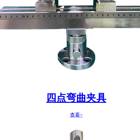
四点弯曲夹具
查看
>