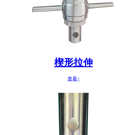
楔形拉伸
查看
>